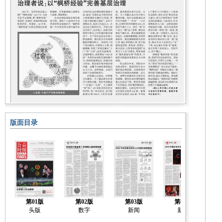
版面目录
第01版
第02版
第03版
第04版
头版
数字
新闻
新闻