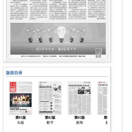
版面目录
第01版
第02版
第03版
第04版
头版
数字
新闻
新闻