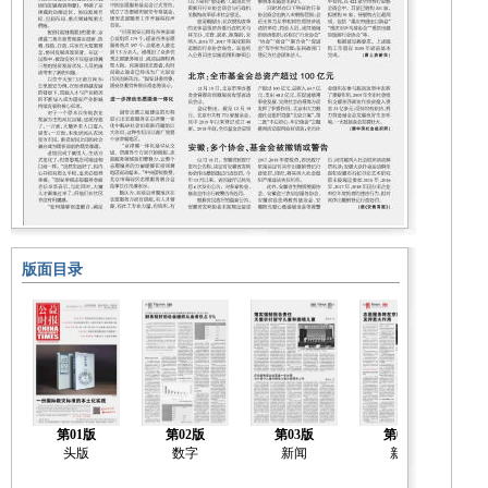
版面目录
第01版
第02版
第03版
第04版
头版
数字
新闻
新闻