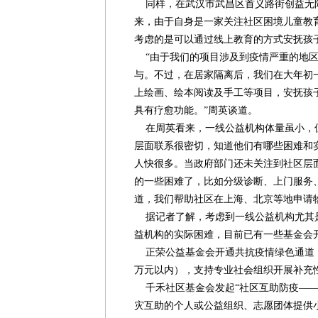
同样，在武汉市武昌区首义路街创益无
来，由于自身是一家关注社区困境儿童教
考虑的是可以通过线上教育的方式安抚孩
“由于我们的项目涉及到疫情严重的地区
与。不过，在居家隔离后，我们在大年初
上绘画、绘本阅读及手工等项目，安抚孩
具有疗愈功能。”周英谈道。
在周英看来，一线公益机构体量虽小，但
层面联系很密切，知道他们有哪些困难和
人快很多。当政府部门还未关注到社区层
的一些困难了，比如分级诊断、上门服务
道，我们帮助社区在上海、北京等地申请
据记者了解，考虑到一线公益机构尤其
益机构的实际困难，目前已有一些基金会
正荣公益基金会开通共抗疫情绿色通道，
万元以内），支持专业社会组织开展补充
千禾社区基金会发起“社区互助防疫——
灾互助的个人或公益组织、志愿团体提供