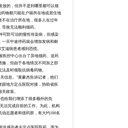
发放的，但并不是到哪里都可以领
的药物都只能在户籍所在地或居住地
者不在治疗所在地，很多人在过年
，导致无法顺利领药。
种可防可治的慢性传染病，但感染
，一旦中途停药就会增加发病和耐
和艾滋病患者感到恐慌。
省疾控中心出台了异地领药、送药
措施，但由于各地情况不同加之部
无法及时领取抗病毒药物。
关信息。”黄豪杰告诉记者，他们
者跟地方定点医院对接，协助省疾
相关政策。
也给我们增添了很多额外的负
量无法完成目前的工作。为此，机构
动志愿者和借药群，有大约100名
接送感染者去定点医院取药，因为