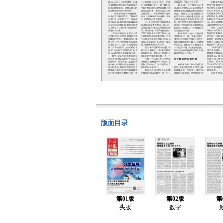
版面目录
第01版
第02版
第
头版
数字