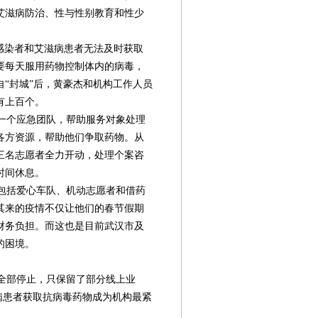
艾滋病防治、性与性别教育和性少
感染者和艾滋病患者无法及时获取
要每天服用药物控制体内的病毒，
“封城”后，黄豪杰和机构工作人员
有上百个。
一个应急团队，帮助服务对象处理
各方资源，帮助他们争取药物。从
三名志愿者全力开动，处理个案咨
时间休息。
包括爱心车队、机动志愿者和借药
其来的疫情不仅让他们的春节假期
财务负担。而这也是目前武汉市及
的困境。
全部停止，只保留了部分线上业
第08版
第09版
第10版
第11版
第
封面报道
新闻
新闻
新闻
病患者获取抗病毒药物成为机构最紧