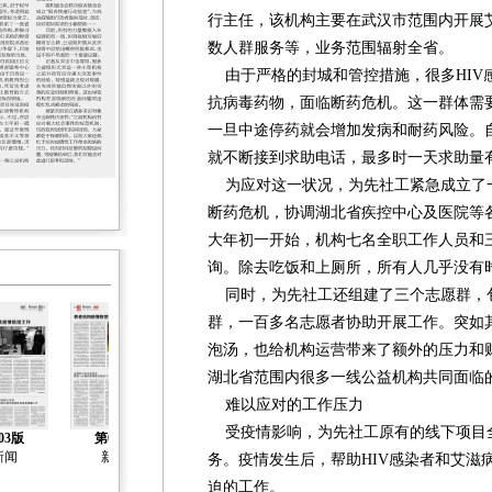
行主任，该机构主要在武汉市范围内开展
数人群服务等，业务范围辐射全省。
由于严格的封城和管控措施，很多HIV
抗病毒药物，面临断药危机。这一群体需
一旦中途停药就会增加发病和耐药风险。自
就不断接到求助电话，最多时一天求助量
为应对这一状况，为先社工紧急成立了
断药危机，协调湖北省疾控中心及医院等
大年初一开始，机构七名全职工作人员和
询。除去吃饭和上厕所，所有人几乎没有
同时，为先社工还组建了三个志愿群，
群，一百多名志愿者协助开展工作。突如
泡汤，也给机构运营带来了额外的压力和
湖北省范围内很多一线公益机构共同面临
难以应对的工作压力
受疫情影响，为先社工原有的线下项目
03版
第04版
第05版
第06版
第07版
新闻
新闻
新闻
新闻
新闻
务。疫情发生后，帮助HIV感染者和艾滋
迫的工作。