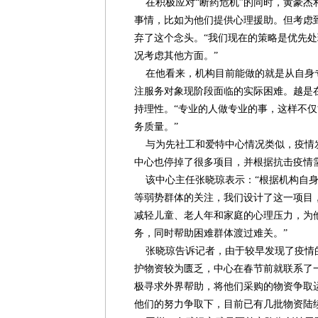
在积极应对“断药危机”的同时，黄豪杰
事情，比如为他们提供心理援助。但考虑
弃了这个念头。“我们现在的策略是优先
况考虑其他方面。”
在他看来，机构目前能做的就是从自身
注服务对象现阶段面临的实际困难。越是
持理性。“专业的人做专业的事，这样不
务质量。”
与为先社工和爱特中心情况类似，疫情
中心也停掉了很多项目，并根据抗击疫情需
该中心主任张晓琼表示：“根据机构自身
等弱势群体的关注，我们设计了这一项目
减轻儿童、老人年和家庭的心理压力，为
务，同时帮助困难群体渡过难关。”
张晓琼告诉记者，由于较早发现了疫情
护物资较为匮乏，中心在春节前就联系了
极寻求外界帮助，将他们采购的物资争取
他们的努力争取下，目前已有几批物资陆