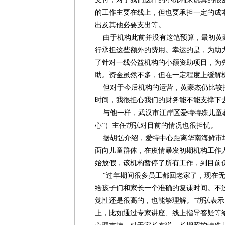
的工作主要在线上，但也要承担一定的成
出及其他必要支出等。
由于机构此前并没有这笔预算，最初黄
行承担这些额外的费用。幸运的是，为助
了针对一线公益机构的小额资助项目，为先
助。资金虽然不多，但在一定程度上缓解
但对于今后机构的运营，黄豪杰仍比较担
时间，我很担心我们的财务能不能支撑下去
与他一样，武汉市江岸区爱特特殊儿童教
心”）主任胡弘对目前的情况也很担忧。
据胡弘介绍，爱特中心距离华南海鲜市
面向儿童群体，在疫情暴发初期机构工作人
始放假，该机构暂停了所有工作，到目前
“过年期间很多员工都回老家了，现在无
给孩子们和家长一个准确的复课时间。不
觉性还是很高的，也能够理解。”胡弘表
上，比如通过专家讲座、线上指导答疑等