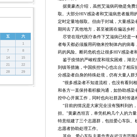
据黄豪杰介绍，虽然艾滋病药物是免费
取。大部分HIV感染者和艾滋病患者服用
定时定量地领取。但由于封城，大量感染
期间去了其他地方，甚至被困在偏远乡村
五
六
尽管在现代医疗条件下艾滋病已经是一
1
者每天都必须服用药物来控制体内的病毒
7
8
药的风险。断药危机也让很多HIV感染者
14
15
鉴于疫情的严峻程度和现实困难，湖北
21
22
到镇等措施，中国疾控中心也出台了相应
28
29
分感染者自身的特殊处境，仍有大量人群
“很多感染者不知道流程，也没有看到相
和各方一直保持着积极沟通，如协助感染
控中心开展工作，同时也向社群及时传递
“目前的情况是大家完全没有预料到的，
担。”黄豪杰坦言，单凭机构几个人的力
特意组建了三个志愿群，包括爱心车队、机
志愿者协助处理工作。
其中，爱心车队主要负责在武汉市范围