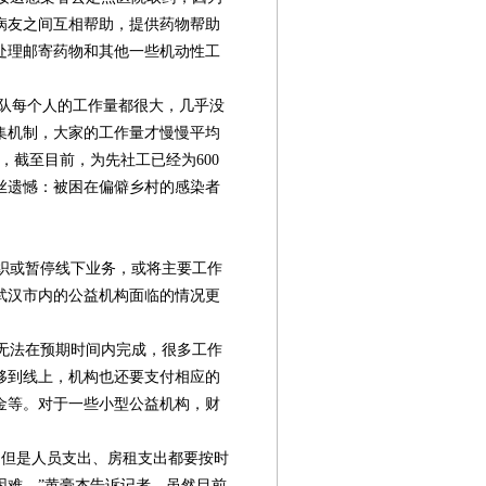
病友之间互相帮助，提供药物帮助
处理邮寄药物和其他一些机动性工
团队每个人的工作量都很大，几乎没
集机制，大家的工作量才慢慢平均
，截至目前，为先社工已经为600
丝遗憾：被困在偏僻乡村的感染者
织或暂停线下业务，或将主要工作
武汉市内的公益机构面临的情况更
无法在预期时间内完成，很多工作
移到线上，机构也还要支付相应的
金等。对于一些小型公益机构，财
但是人员支出、房租支出都要按时
困难。”黄豪杰告诉记者，虽然目前