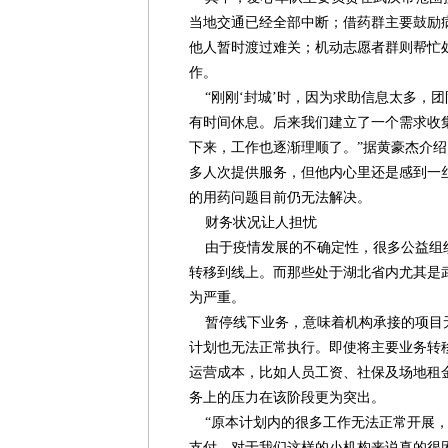
当地交通已经全部中断；借药群主要鼓励
他人暂时渡过难关；机动志愿者群则帮忙
作。
“刚刚‘封城’时，因为求助信息太多，
有时间休息。后来我们建立了一个需求收
下来，工作也逐渐理顺了。”据黄豪杰介绍
多人次提供服务，但他内心里还是感到一
的用药问题目前仍无法解决。
财务状况让人担忧
由于疫情发展的不确定性，很多公益组
转移到线上。而那些处于湖北省内尤其是
为严重。
暂停线下业务，意味着机构承接的项目
计划也无法正常执行。即使将主要业务转
运营成本，比如人员工资、社保及场地租
务上的压力在该阶段更为突出。
“原本计划内的很多工作无法正常开展，
支付，对于我们这样的小机构来说真的很