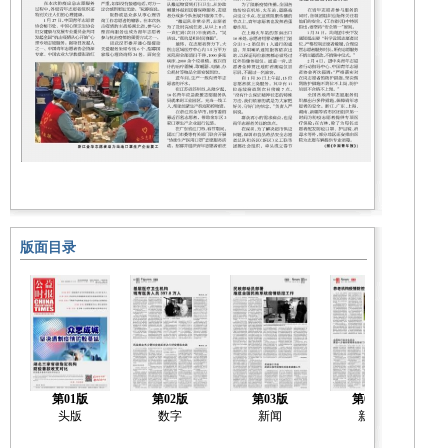
版面目录
第01版
第02版
第03版
第04版
头版
数字
新闻
新闻