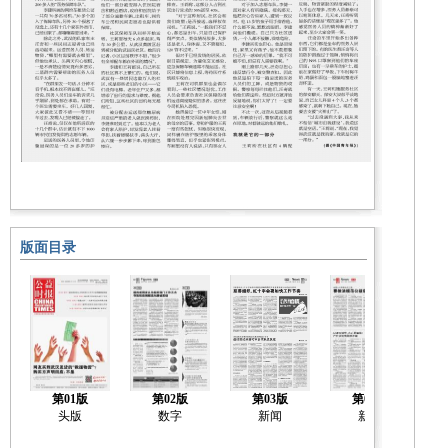
版面目录
第01版
第02版
第03版
第04版
头版
数字
新闻
新闻