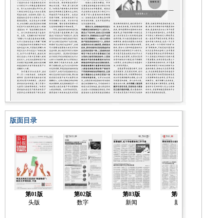
版面目录
第01版
第02版
第03版
第04版
头版
数字
新闻
新闻