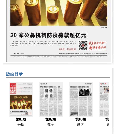
版面目录
第01版
第02版
第03版
第04版
头版
数字
新闻
新闻