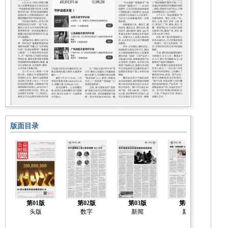
版面目录
第01版
第02版
第03版
第04版
头版
数字
新闻
新闻