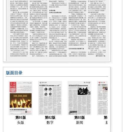
版面目录
第01版
第02版
第03版
第04版
头版
数字
新闻
新闻