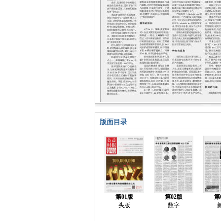
版面目录
第01版
第02版
第
头版
数字