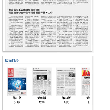
版面目录
第01版
第02版
第03版
第04版
头版
数字
新闻
新闻