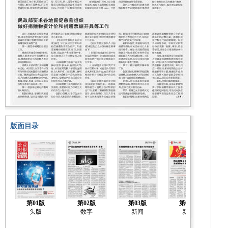
版面目录
第01版
第02版
第03版
第04版
头版
数字
新闻
新闻