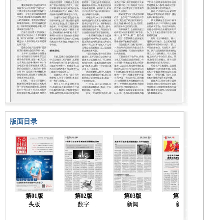
版面目录
第01版
第02版
第03版
第04版
头版
数字
新闻
新闻