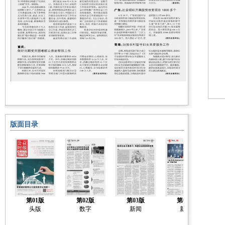
版面目录
第01版
第02版
第03版
第04版
头版
数字
新闻
新闻