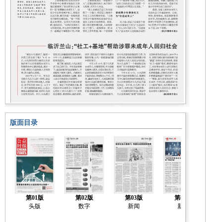
版面目录
第01版
第02版
第03版
第04版
头版
数字
新闻
新闻