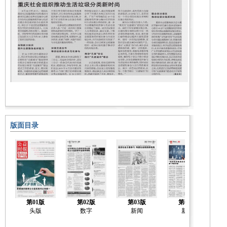
版面目录
第01版
第02版
第03版
第04版
头版
数字
新闻
新闻