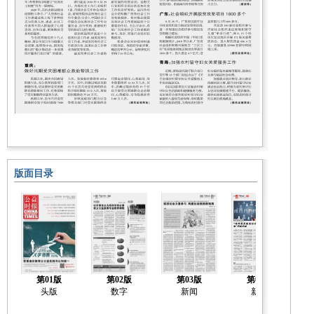
版面目录
第01版
第02版
第03版
第04版
头版
数字
新闻
新闻