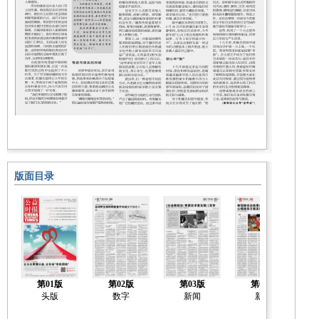
版面目录
第01版
第02版
第03版
第04版
头版
数字
新闻
新闻