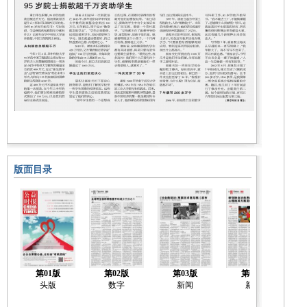
版面目录
第01版
第02版
第03版
第04版
头版
数字
新闻
新闻