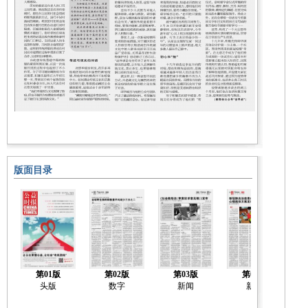
版面目录
第01版
第02版
第03版
第04版
头版
数字
新闻
新闻