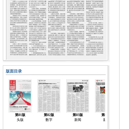
版面目录
第01版
第02版
第03版
第04版
头版
数字
新闻
新闻