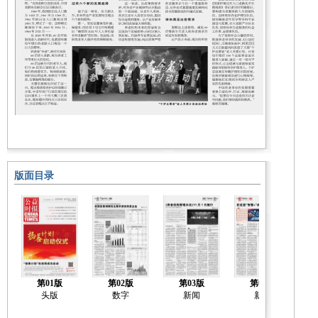
版面目录
第01版
第02版
第03版
第04版
头版
数字
新闻
新闻