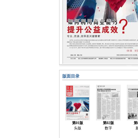
版面目录
第01版
第02版
第
头版
数字