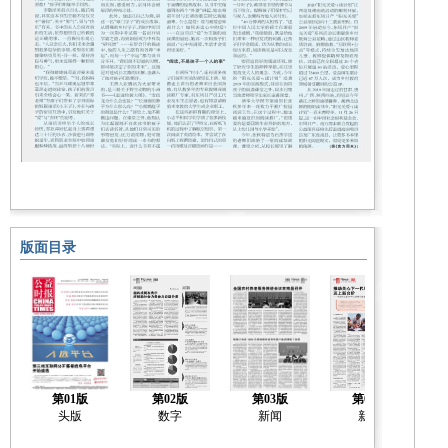
版面目录
第01版
第02版
第03版
第04版
头版
数字
新闻
新闻