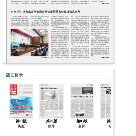
版面目录
第01版
第02版
第03版
第04版
头版
数字
新闻
新闻