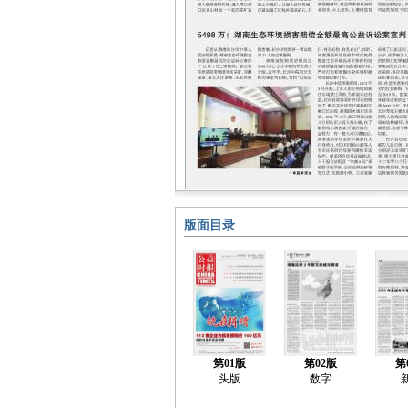
版面目录
第01版
第02版
第
头版
数字