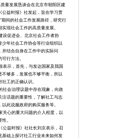
作高质量发展恳谈会在北京市朝阳区建
《公益时报》社发起，旨在学习贯
”期间的社会工作发展路径，研究行
期实现社会工作的高质量发展。
建设促进会、北京社会工作者协
青少年社会工作协会等行业组织以
，并结合自身在工作中的实际问
的可行方法。
根表示，首先，与发达国家及我国
还不够多，发展也不够平衡，所以
对社工的正确认识。
的社会治理议题中存在现象，向政
关注话题的重要性，了解社工与志
，以此说服政府的购买服务等。
家关心的重大问题的介入程度，以
要性。
第08版
第09版
第10版
第11版
第
《公益时报》社社长刘京表示，召
封面报道
新闻
新闻
新闻
此基础上探讨社工行业未来如何发