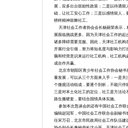
展，应多出台鼓励性政策；二是以待遇留
础，让社工安心工作；三是以感情留人，
榜样精神鼓舞社工。
天津社会工作者协会会长杨丽荣表示，
展面临挑战更多。因为天津社会工作的起
诸多障碍需要克服。因此，天津社工机构
开展行业引领，努力将知名度与影响力打
脑和经营意识来运行社工机构，社工机构
成合作共赢。
北京市朝阳区青少年社会工作协会秘书
量发展，可以从三个方面来入手：一是关
个微观活动组成，要逐个剖析，不能只停
三是对本土化社工的定位，社工是方法论
路生搬硬套，要结合国情具体实施。
参加本次恳谈会的还有中国社会工作联
编辑赵冠军，中国社会工作联合会副秘书
任宋万召，北京市民政局社会工作队伍建
协会副会长兼秘书长沈小平，天津社会工