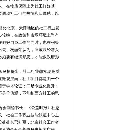
人，在物质保障上为社工打好基
要调动社工们的热情和归属感，以
相比北京，天津地区的社工行业发
步较晚，在政策和市场环境上尚有
在做好自身工作的同时，也在积极
出去。杨丽荣认为，应该以经济头
必须要有经济形态，才能跟政府形
长马恒提出，社工行业想实现高质
注微观层面，社工项目都是由一个
留于学术论证；二是专业化提升；
不是价值观，不能把西方社工的思
合会副秘书长、《公益时报》社总
长、社会工作职业技能认证中心主
设处处长邢桂丽，北京社会工作者
作者协会副会长兼秘书长孟广伟，