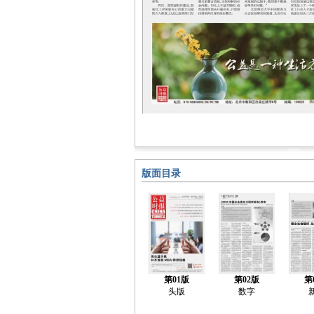
版面目录
第01版
第02版
第
头版
数字