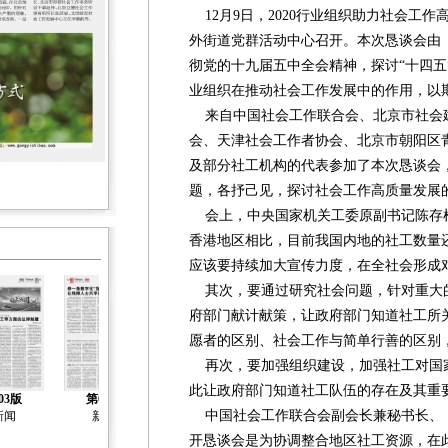
12月9日，2020行业组织助力社会工
外街道党群活动中心召开。本次恳谈会由
彻党的十九届五中全会精神，探讨“十四五
业组织在推动社会工作发展中的作用，以
来自中国社会工作联合会、北京市社会
会、天津社会工作者协会、北京市朝阳区
及部分社工机构的代表参加了本次恳谈会
题，各抒己见，探讨社会工作高质量发展
会上，中央国家机关工委原副书记陈存
香港地区相比，目前我国内地的社工数量
应该要持续加大宣传力度，在全社会形成
其次，要通过研究社会问题，针对重大
府部门献计献策，让政府部门知道社工所
愿者的区别、社会工作与简单行善的区别
再次，要加强组织建设，加强社工对国
此让政府部门知道社工队伍的存在及其重
03版
第04版
第05版
第06版
第07版
中国社会工作联合会副会长兼秘书长、
新闻
新闻
新闻
新闻
新闻
开恳谈会是为协调整合地区社工资源，在