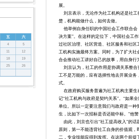
展。
刘京表示，无论作为社工机构还是社工
楚，机构能做什么，如何去做。
他举例自身任职的中国社会工作联合会，
决方案”。在这样的定位下，中国社会工
五
六
过社区治理、社区营造、社区服务和社区
4
5
11
12
工机构实施最终方案。同时，为了扩大社
18
19
合会推动社工讲好自己的故事，用自身行
25
26
刘京认为，社工的作用是协调关系整合
工不是万能的，应有选择性地去开展业务
式。
在政府购买服务普遍为社工机构主要生
记“社工机构与政府是契约关系”。“如果
单位。所以一定要注意我们与政府是一种
生，比如下一次招标是否还能中标。”他
由此，刘京也引出“社工提高收入”的话
原则，第一不能违背社工自身的价值观，
二，专业技能应得到发挥。在这两个前提