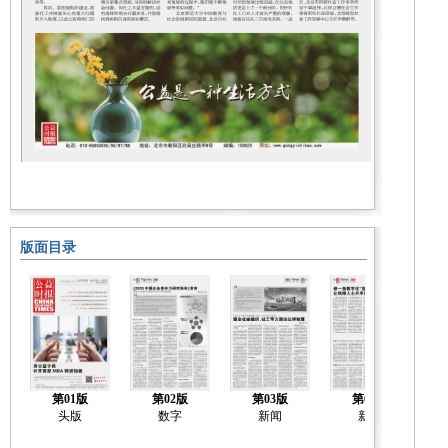
版面目录
第01版
第02版
第03版
第04版
头版
数字
新闻
新闻