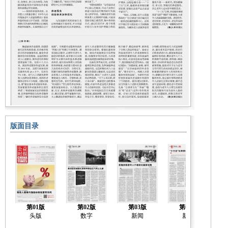
版面目录
第01版
第02版
第03版
第04版
头版
数字
新闻
新闻