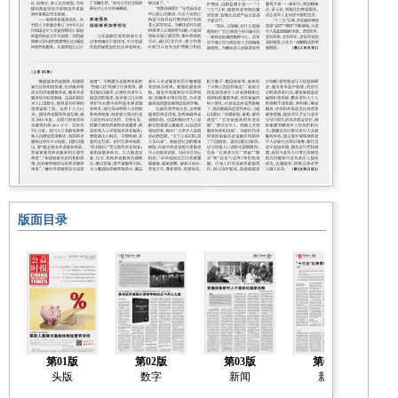
版面目录
第01版
第02版
第03版
第04版
头版
数字
新闻
新闻