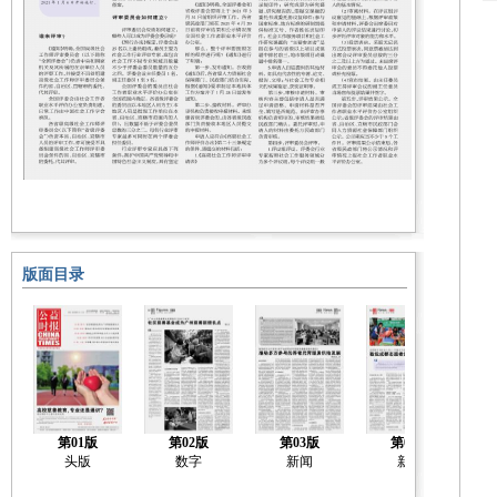
版面目录
第01版
第02版
第03版
第04版
头版
数字
新闻
新闻