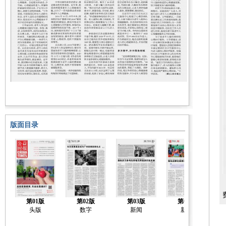
版面目录
第01版
第02版
第03版
第04版
头版
数字
新闻
新闻