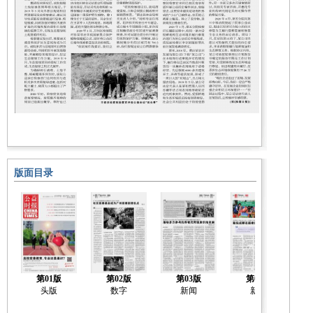
版面目录
第01版
第02版
第03版
第04版
头版
数字
新闻
新闻