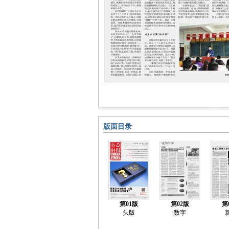
版面目录
第01版
第02版
第
头版
数字