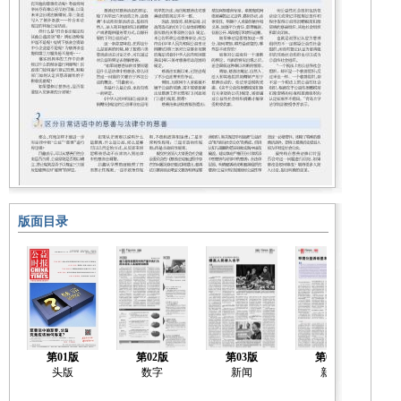
版面目录
第01版
第02版
第03版
第04版
头版
数字
新闻
新闻