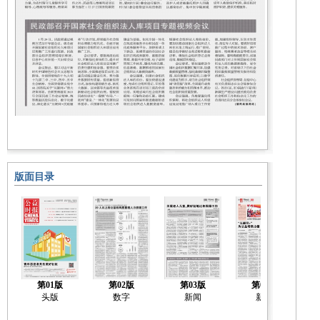
版面目录
第01版
第02版
第03版
第04版
头版
数字
新闻
新闻