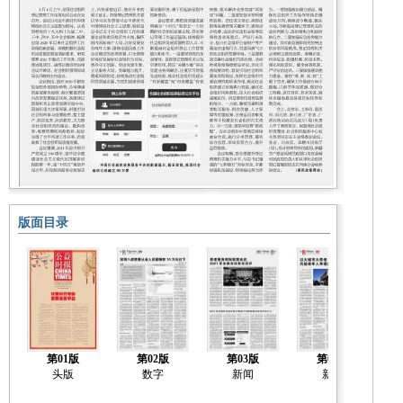
版面目录
第01版
第02版
第03版
第04版
头版
数字
新闻
新闻