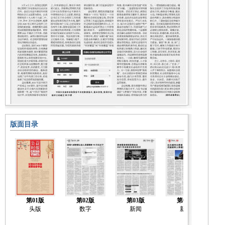
版面目录
第01版
第02版
第03版
第04版
头版
数字
新闻
新闻