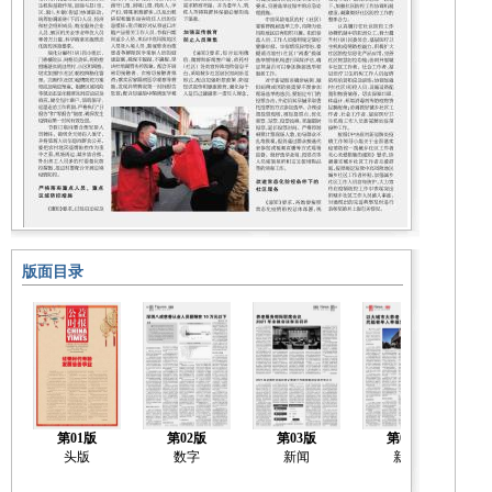
版面目录
第01版
第02版
第03版
第04版
头版
数字
新闻
新闻