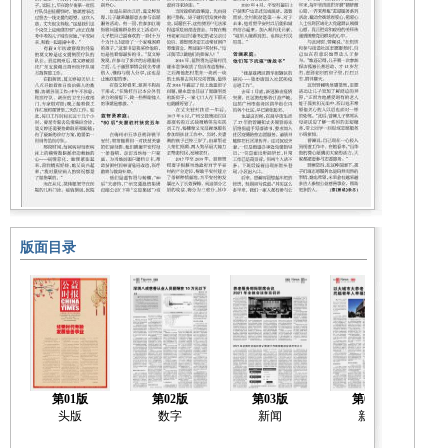
版面目录
第01版
第02版
第03版
第04版
头版
数字
新闻
新闻