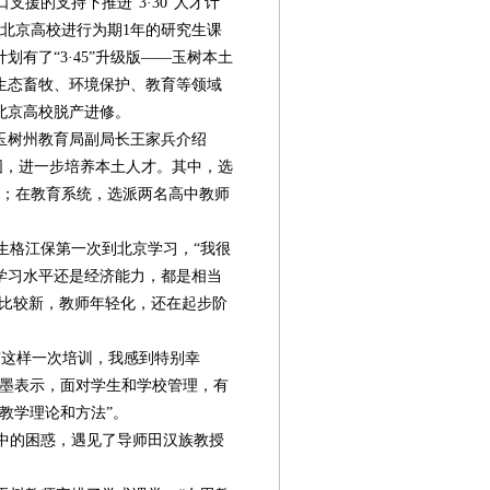
支援的支持下推进“3·30”人才计
到北京高校进行为期1年的研究生课
划有了“3·45”升级版——玉树本土
生态畜牧、环境保护、教育等领域
北京高校脱产进修。
玉树州教育局副局长王家兵介绍
范围，进一步培养本土人才。其中，选
学；在教育系统，选派两名高中教师
格江保第一次到北京学习，“我很
学习水平还是经济能力，都是相当
校比较新，教师年轻化，还在起步阶
有这样一次培训，我感到特别幸
郭墨表示，面对学生和学校管理，有
教学理论和方法”。
中的困惑，遇见了导师田汉族教授