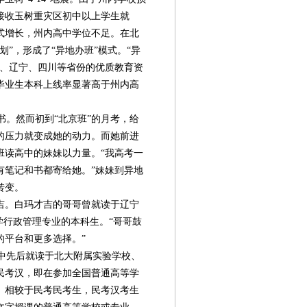
始接收玉树重灾区初中以上学生就
喷式增长，州内高中学位不足。在北
”，形成了“异地办班”模式。“异
京、辽宁、四川等省份的优质教育资
毕业生本科上线率显著高于州内高
。然而初到“北京班”的月考，给
的压力就变成她的动力。而她前进
班读高中的妹妹以力量。“我高考一
有笔记和书都寄给她。”妹妹到异地
转变。
吉。白玛才吉的哥哥曾就读于辽宁
学行政管理专业的本科生。“哥哥鼓
的平台和更多选择。”
中先后就读于北大附属实验学校、
民考汉，即在参加全国普通高等学
。相较于民考民考生，民考汉考生