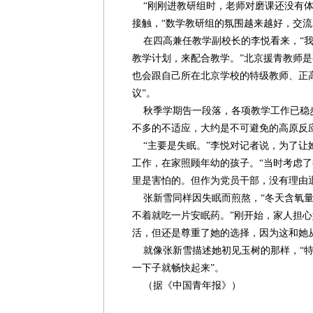
“刚刚进教研组时，老师对磨课还没有体
接触，“数学教研组的氛围越来越好，交流
在四高兼任教学副校长的李悦看来，“我
教学计划，来配合教学。”北京援青教师是
也会跟自己所在北京学校的特级教师、正
议”。
秋季学期告一段落，各项教学工作已稳
不多的不适应，大约是不可避免的高原反
“主要是失眠。”李悦对记者说，为了让
工作，在家照顾年幼的孩子。“当时考虑
里是害怕的。但作为党员干部，没有理由
张新雪同样因失眠而煎熬，“冬天含氧量
不着就吃一片安眠药。”刚开始，家人担
活，但还是尊重了她的选择，因为这和她
就像张新雪描述她初见玉树的那样，“特
一下子就畅快起来”。
（据《中国青年报》）