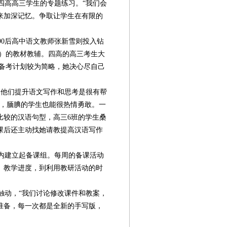
高高三学生的专题练习。“我们会
来加深记忆。争取让学生在有限的
0后高中语文教师张新雪则投入钻
K）的教材教辅。四高的高三考生大
K备考计划较为简略，她决心尽自己
他们提升语文写作和思考是很有帮
励，腼腆的学生也能很热情勇敢。一
比较的汉语句型，高三6班的学生桑
课后还主动找她请教提高汉语写作
内建立起备课组。每周的备课活动
、教学进度，到利用教研活动的时
动，“我们讨论修改课件和教案，
准备，每一次都是全新的手写版，