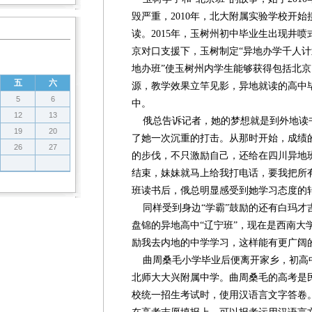
毁严重，2010年，北大附属实验学校开
读。2015年，玉树州初中毕业生出现井
京对口支援下，玉树制定“异地办学千人计划
地办班”使玉树州内学生能够获得包括北
五
六
源，教学效果立竿见影，异地就读的高中
5
6
中。
12
13
俄总告诉记者，她的梦想就是到外地读书
19
20
了她一次沉重的打击。从那时开始，成绩
26
27
的步伐，不只激励自己，还给在四川异地
结束，妹妹就马上给我打电话，要我把所
班读书后，俄总明显感受到她学习态度的
同样受到身边“学霸”鼓励的还有白玛才
盘锦的异地高中“辽宁班”，现在是西南大
励我去内地的中学学习，这样能有更广阔
曲周桑毛小学毕业后便离开家乡，初高
北师大大兴附属中学。曲周桑毛的高考是
校统一招生考试时，使用汉语言文字答卷