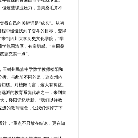
文字授课的普通高等学校或专业。
，但这些课业压力，曲周桑毛并不
觉得自己的关键词是“成长”。从初
过程中慢慢找到了奋斗的目标，变得
”来到四川大学历史文化学院，“学
藏学氛围浓厚，有亲切感。”曲周桑
该更充实一点”。
，玉树州民族中学数学教师楼阳和
分析。与此前不同的是，这次州内
育切磋。对楼阳而言，这大有裨益。
才计划选派的教育系统代表之一，来到首
大，楼阳记忆犹新。“我们以往教
先进的教育理念，让我们惊掉了下
计，“重点不只放在结论，更在知