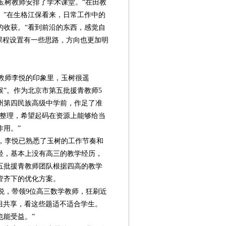
树教师安排了学术课堂。“在田教
。”在生格江保看来，日常工作中的
的收获。“看到前沿的东西，感觉自
课程设置有一些思路，方向也更加明
教师李悦的印象里，玉树很遥
时候”。作为北京市第五批援青教师5
州第四民族高级中学前，作足了准
了整理，希望起码在资源上能够给当
作用。”
，李悦已熟悉了玉树的工作节奏和
轻，基本上没有高三的教学经历，
五批援青教师团队根据四高的教学
管齐下的优化方案。
悦，带领9位高三数学教师，狂刷近
组共享，看这些题适不适合学生。
也能受益。”