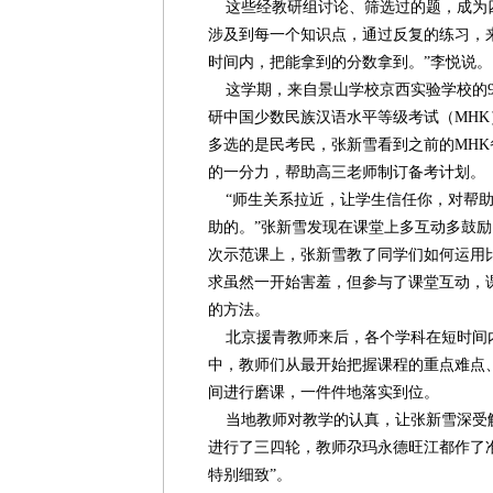
这些经教研组讨论、筛选过的题，成为四
涉及到每一个知识点，通过反复的练习，
时间内，把能拿到的分数拿到。”李悦说。
这学期，来自景山学校京西实验学校的9
研中国少数民族汉语水平等级考试（MH
多选的是民考民，张新雪看到之前的MH
的一分力，帮助高三老师制订备考计划。
“师生关系拉近，让学生信任你，对帮助
助的。”张新雪发现在课堂上多互动多鼓
次示范课上，张新雪教了同学们如何运用
求虽然一开始害羞，但参与了课堂互动，
的方法。
北京援青教师来后，各个学科在短时间
中，教师们从最开始把握课程的重点难点
间进行磨课，一件件地落实到位。
当地教师对教学的认真，让张新雪深受触
进行了三四轮，教师尕玛永德旺江都作了
特别细致”。