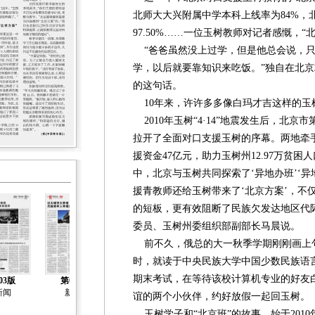
北师大大兴附属中学本科上线率为84%，
97.50%……一位玉树教师对记者感慨，
“爸爸虽然没上过学，但是他总会说，只
学，以后就要靠知识来吃饭。”独自在北
的这句话。
10年来，许许多多像白玛才吉这样的玉树
2010年玉树“4·14”地震发生后，北
拉开了全面对口支援玉树的序幕。两地牵手
援资金47亿元，助力玉树州12.97万贫
中，北京与玉树共同探索了‘异地办班’‘异
援青教师还给玉树带来了‘北京方案’，不
的短板，更有效阻断了民族欠发达地区代
委员、玉树州委组织部副部长马晨说。
前不久，俄总的大一秋季学期刚刚画上句
时，就读于中央民族大学中国少数民族语
期末考试，在等待该校计算机专业的好友白
03版
第04版
第05版
第06版
第07版
新闻
新闻
新闻
新闻
新闻
谊的两个小伙伴，约好放假一起回玉树。
玉树学子和“北京班”的故事，始于2010年