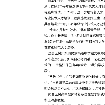
自2017年起，玉树州委组织部在北京对口
划，连续3年每年挑选10名本州优秀人才
程跟班就读。2020年，这一异地培养人才计
专业技术人才培训工程共选拔医疗卫生、
具有培养潜力的15名年轻专业技术人才赴
“造血才是长久之计。”北京援青干部、
说，作为升级版，“3·45”计划拓展辐射
派9名医疗卫生系统学员前往首都医科大
在首都师范大学进修。
这是玉树州第四民族高级中学藏文教师生
珍惜这次机会，如果自己考的话，无论是
难的”。生格江保已有4年教龄，“我们学
段”。
“从教10年，在我瓶颈期到来的时候，
运。”玉树州第二民族高级中学历史教师
时会感到力不从心，“觉得很匮乏，尤其是
两名玉树高中教师带着各自在教学实践
和王海燕教授。