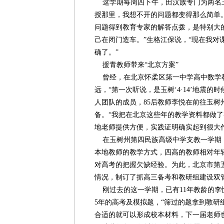
这学期每周四下午，田汉族专门为两名玉
授那里，我想不开的问题都变得那么简单
问题得到教育专家的解答点拨，是特别大
己在闭门造车。”生格江保说，“现在我对
确了。”
援青教师带来“北京方案”
曾经，在北京怀柔区第一中学高中数学
远，“第一次听说，是玉树‘4·14’地震的
人团队的成员，85后教师李悦在前往玉树
备。“我把在北京这些年的教学资料都做
地老师提供方便，实践证明确实起到很大
在玉树州第四民族高级中学支教一学期
本地教师的教学方式，四高的教师相对年
对高考的把握欠缺经验。为此，北京市第
情况，制订了抓高三备考和教研组建设双
刚过去的这一学期，已有11年教龄的李
5年的高考及模拟题，“筛过的题拿到教研
合适的就可以形成校本材料，下一届老师