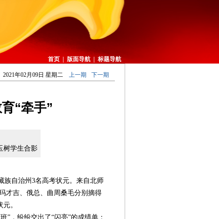
首页
|
版面导航
|
标题导航
2021年02月09日 星期二
上一期
下一期
育“牵手”
玉树学生合影
藏族自治州3名高考状元。来自北师
白玛才吉、俄总、曲周桑毛分别摘得
状元。
”，纷纷交出了“闪亮”的成绩单：