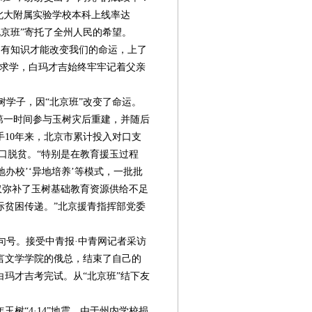
北大附属实验学校本科上线率达
“北京班”寄托了全州人民的希望。
有知识才能改变我们的命运，上了
京求学，白玛才吉始终牢牢记着父亲
学子，因“北京班”改变了命运。
京市第一时间参与玉树灾后重建，并随后
10年来，北京市累计投入对口支
困人口脱贫。“特别是在教育援玉过程
地办校’‘异地培养’等模式，一批批
仅弥补了玉树基础教育资源供给不足
际贫困传递。”北京援青指挥部党委
号。接受中青报·中青网记者采访
言文学学院的俄总，结束了自己的
玛才吉考完试。从“北京班”结下友
第08版
第09版
第10版
第11版
第
封面报道
新闻
新闻
新闻
玉树“4·14”地震。由于州内学校损