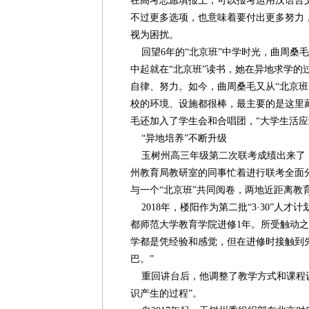
在高考志愿填报上，可以报考运用汉语言
不过更多选项，也意味着要付出更多努力
视为困扰。
回望6年的“北京班”中学时光，曲周桑毛
中起就在“北京班”读书，她在异地求学的
自律、努力。如今，曲周桑毛又从“北京班
校的环境、设施都很棒，最主要的是这里
毛还加入了学生会和合唱团，“大学生活应
“异地培养”不断升级
玉树州高三年级第二次联考成绩出来了
州教育局教研室的同事忙着进行联考全面
与一个“北京班”共同阅卷，两地近距离教
2018年，楼阳作为第二批“3·30”人
都师范大学教育学院进修1年。所受触动之
学都是凭经验和感觉，但在进修时接触到
巴。”
重回讲台后，他调整了教学方式和课程设
识产生的过程”。