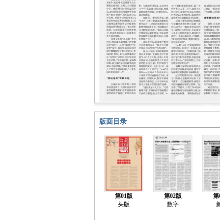
版面目录
第01版
第02版
第
头版
数字