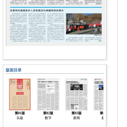
版面目录
第01版
第02版
第03版
第04版
头版
数字
新闻
新闻