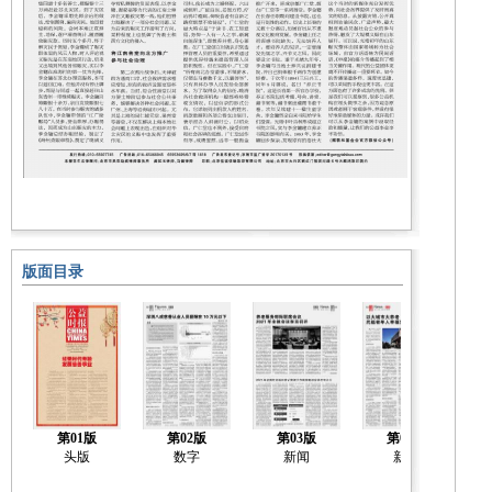
版面目录
第01版
第02版
第03版
第04版
头版
数字
新闻
新闻