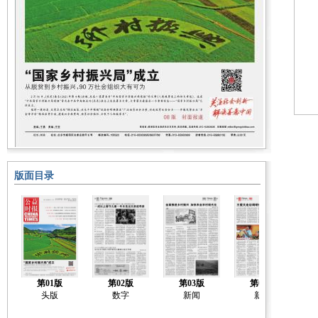
版面目录
第01版
第02版
第03版
第04版
头版
数字
新闻
新闻