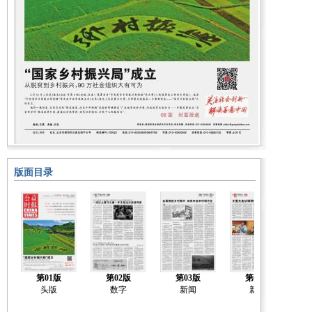
版面目录
第01版
第02版
第03版
第04版
头版
数字
新闻
新闻