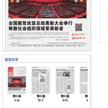
版面目录
第01版
第02版
第03版
第04版
头版
数字
新闻
新闻