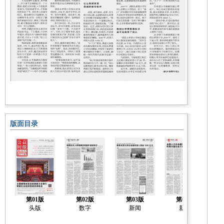
版面目录
第01版
第02版
第03版
第04版
头版
数字
新闻
新闻