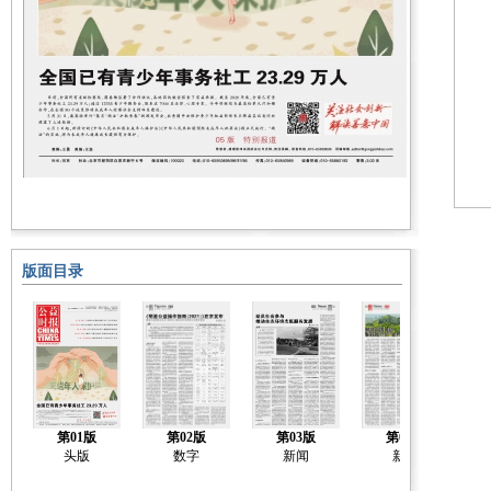
版面目录
第01版
第02版
第03版
第04版
头版
数字
新闻
新闻