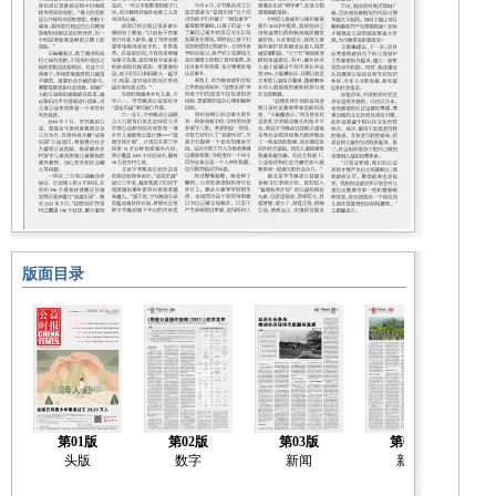
版面目录
第01版
第02版
第03版
第04版
头版
数字
新闻
新闻